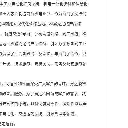
从事工业自动化控制系统、机电一体化装备和信息化
和重大芯片制造商台积电毗邻，作为西门子授权代
块代理商建立现代化仓储基地、积累充足的产品储
。轨道交通9号线、沪杭高速公路、同三国道、松
基地、积累充足的产品储备、引入万余款各式工业
务赢得了社会各界的**及青睐。与西门子合作，只
计开发、技术服务、安装调试、销售及配套服务领
性、可靠性和性而深受广大客户的青睐。浔之漫智
方案和的售后服务。为了满足不同领域客户的需求，我
技术的分布式控制系统，具备高度可靠性、灵活性以及全
宇自动化、交通运输系统、能源管理等领域。
稳定运行。