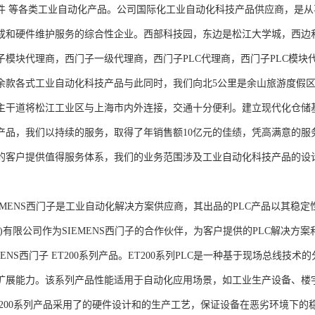
件 等各类工业自动化产品。公司国际化工业自动化科技产品供应商，是
成和硬件维护服务的综合性企业。西部科技园，东边是松江大学城，西边
子模块代理商，西门子一级代理商，西门子PLC代理商，西门子PLC模
余款各式工业自动化科技产品与此同时，我们向北5公里是余山旅游度假区
主干道将松江工业区与上海市内外连接，交通十分便利。建立现代化仓储
产品，我们以持续的服务，取得了年销售额10亿元的佳绩，凭高满意的服
的客户提供值得服务体系，我们的业务范围涉及工业自动化科技产品的设
NS西门子是工业自动化解决方案供应商，其出品的PLC产品以其稳定
海)有限公司作为SIEMENS西门子的合作伙伴，为客户提供的PLC解决
MENS西门子 ET200系列产品。ET200系列PLC是一种基于现场总线
扩展能力。该系列产品性能适用于自动化应用场景，如工业生产设备、楼
T200系列产品采用了的硬件设计和的生产工艺，保证设备在恶劣环境下的