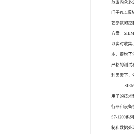
范围内众多
门子PLC
艺参数的控
方案。SIE
以实时收集
本，提增了生
严格的测试
利因素下，
SIEME
用了的技术
行器和设备
S7-120
制和数据处理