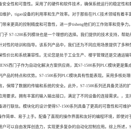
备安全性和可靠性。采用了的硬件和软件技术，确保系统运行的稳定性和
维护，tigao设备的利用率和生产效率。对于那些在PLC技术领域有着丰富经验
们带来更高的控制精度和可靠性，进一步tisheng他们的工作效率和竞争
S西门子 S7-1200系列模块也是一个理想的选择。我们提供的技术支持
针对性的培训和指导。该系列产品中，我们还为不同应用场景提供了多种
保性价比和系统兼容性。无论您是处于工业生产、楼宇管理还是交通运输
NS西门子作为自动化解决方案供应商，其S7-1500系列PLC模块更是
产品的特点和优势。S7-1500系列PLC模块具有性能表现。采用多核处理
信，保障了数据的传输和系统的安全。此外，S7-1500系列还具备灵活
应用要求。拥有丰富的输入输出接口，满足了不同设备的连接需求。，支持多种
进行联信。模块化的设计使得S7-1500系列具备了更高的可靠性和可维护
块操作简单、易于上手。配备了直观的操作界面和友好的编程环境，即使对
户可以自由发挥创造力，实现更多复杂的自动化控制应用。综上所述，SIEME