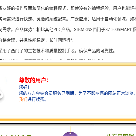
备友好的操作界面和简化的编程模式，即使没有的编程经验，用户也能轻
实际需求进行快速、灵活的系统配置。广泛应用：适用于自动化领域，如
需求。产品优势：相比其他PLC产品，SIEMENS西门子S7-200SMAR
价格合理，并且性能稳定，长时间运行*。
采用了西门子的工艺技术和质量控制手段，确保产品的可靠性。
模块化设计，便于更换和维护，减少停机时间和维修成本。
支持多种扩展模块，可满足不同应用场景的需求。
多种通信接口和编程模式可选，满足不同用户的个性化要求。
配备了完善的软件工具和技术支持，可快速部署系统，缩短项目周期。
、自动化科技和机电领域内有着到的见解。无论是提供技术咨询，还是进
S西门子PLC模块S7-300系列产品是一系列高可靠性、高性能的工控设备，
组成部分，S7-300系列产品具有以下突出特点：