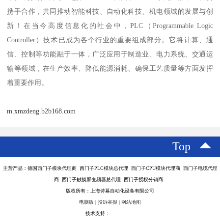
携手合作，共同推动智能科技、自动化科技、机电领域的发展与创
新！在当今高度信息化的社会中，PLC（Programmable Logic
Controller）技术已成为各个行业的重要组成部分。它将计算、通
信、控制等功能融于一体，广泛应用于制造业、电力系统、交通运
输等领域，在生产效率、降低能源消耗、确保工艺质量等方面发挥
着重要作用。
m.xmzdeng.b2b168.com
Top
主营产品：德国西门子模块代理商 西门子PLC模块总代理 西门子CPU模块代理商 西门子电缆代理
商 西门子触摸屏变频器总代理 西门子授权分销商
版权所有：上海诗幕自动化设备有限公司
电脑版
|
投诉举报
|
网站地图
技术支持：
八方资源网