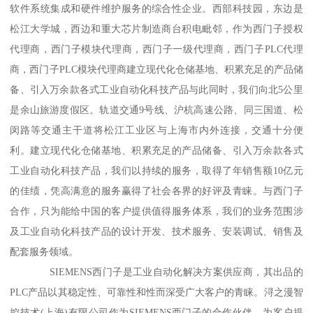
软件系统集成和硬件维护服务的综合性企业。西部科技园，东边是
松江大学城，西边和重大芯片制造商台积电毗邻，作为西门子授权
代理商，西门子模块代理商，西门子一级代理商，西门子PLC代理
商，西门子PLC模块代理商建立现代化仓储基地、积累充足的产品储
备、引入万余款各式工业自动化科技产品与此同时，我们向北5公里
是余山旅游度假区。轨道交通9号线、沪杭高速公路、同三国道、松
闵路等交通主干道将松江工业区与上海市内外连接，交通十分便
利。建立现代化仓储基地、积累充足的产品储备、引入万余款各式
工业自动化科技产品，我们以持续的服务，取得了年销售额10亿元
的佳绩，凭高满意的服务赢得了社会各界的好评及青睐。与西门子
合作，只为能给中国的客户提供值得服务体系，我们的业务范围涉
及工业自动化科技产品的设计开发、技术服务、安装调试、销售及
配套服务领域。
SIEMENS西门子是工业自动化解决方案供应商，其出品的
PLC产品以其稳定性、可靠性和性而深受广大客户的青睐。浔之漫智
控技术(上海)有限公司作为SIEMENS西门子的合作伙伴，为客户提