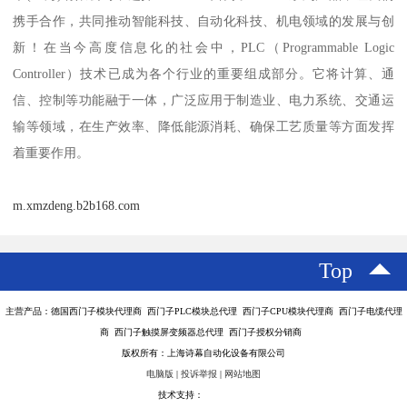
携手合作，共同推动智能科技、自动化科技、机电领域的发展与创
新！在当今高度信息化的社会中，PLC（Programmable Logic
Controller）技术已成为各个行业的重要组成部分。它将计算、通
信、控制等功能融于一体，广泛应用于制造业、电力系统、交通运
输等领域，在生产效率、降低能源消耗、确保工艺质量等方面发挥
着重要作用。
m.xmzdeng.b2b168.com
Top
主营产品：德国西门子模块代理商 西门子PLC模块总代理 西门子CPU模块代理商 西门子电缆代理
商 西门子触摸屏变频器总代理 西门子授权分销商
版权所有：上海诗幕自动化设备有限公司
电脑版
|
投诉举报
|
网站地图
技术支持：
八方资源网