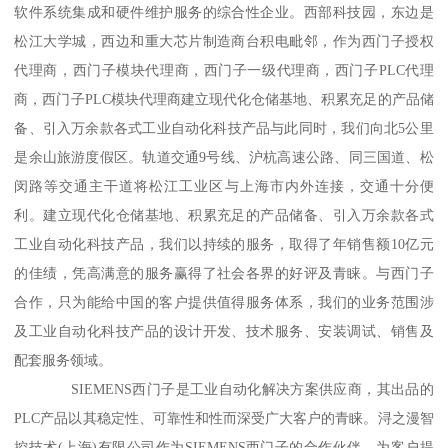
软件系统集成和硬件维护服务的综合性企业。西部科技园，东边是
松江大学城，西边和重大芯片制造商台积电毗邻，作为西门子授权
代理商，西门子模块代理商，西门子一级代理商，西门子PLC代理
商，西门子PLC模块代理商建立现代化仓储基地、积累充足的产品储
备、引入万余款各式工业自动化科技产品与此同时，我们向北5公里
是余山旅游度假区。轨道交通9号线、沪杭高速公路、同三国道、松
闵路等交通主干道将松江工业区与上海市内外连接，交通十分便
利。建立现代化仓储基地、积累充足的产品储备、引入万余款各式
工业自动化科技产品，我们以持续的服务，取得了年销售额10亿元
的佳绩，凭高满意的服务赢得了社会各界的好评及青睐。与西门子
合作，只为能给中国的客户提供值得服务体系，我们的业务范围涉
及工业自动化科技产品的设计开发、技术服务、安装调试、销售及
配套服务领域。
SIEMENS西门子是工业自动化解决方案供应商，其出品的
PLC产品以其稳定性、可靠性和性而深受广大客户的青睐。浔之漫智
控技术(上海)有限公司作为SIEMENS西门子的合作伙伴，为客户提