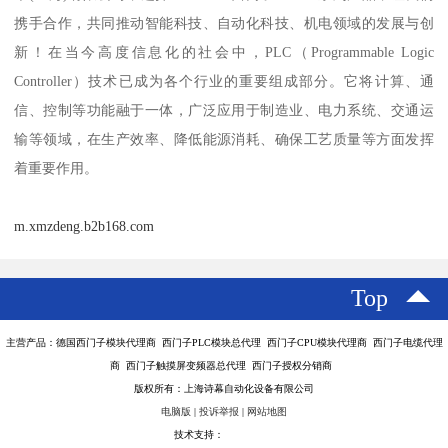
携手合作，共同推动智能科技、自动化科技、机电领域的发展与创
新！在当今高度信息化的社会中，PLC（Programmable Logic
Controller）技术已成为各个行业的重要组成部分。它将计算、通
信、控制等功能融于一体，广泛应用于制造业、电力系统、交通运
输等领域，在生产效率、降低能源消耗、确保工艺质量等方面发挥
着重要作用。
m.xmzdeng.b2b168.com
Top
主营产品：德国西门子模块代理商 西门子PLC模块总代理 西门子CPU模块代理商 西门子电缆代理
商 西门子触摸屏变频器总代理 西门子授权分销商
版权所有：上海诗幕自动化设备有限公司
电脑版
|
投诉举报
|
网站地图
技术支持：
八方资源网