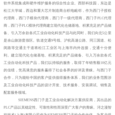
软件系统集成和硬件维护服务的综合性企业。西部科技园，东边是
松江大学城，西边和重大芯片制造商台积电毗邻，作为西门子授权
代理商，西门子模块代理商，西门子一级代理商，西门子PLC代理
商，西门子PLC模块代理商建立现代化仓储基地、积累充足的产品储
备、引入万余款各式工业自动化科技产品与此同时，我们向北5公里
是余山旅游度假区。轨道交通9号线、沪杭高速公路、同三国道、松
闵路等交通主干道将松江工业区与上海市内外连接，交通十分便
利。建立现代化仓储基地、积累充足的产品储备、引入万余款各式
工业自动化科技产品，我们以持续的服务，取得了年销售额10亿元
的佳绩，凭高满意的服务赢得了社会各界的好评及青睐。与西门子
合作，只为能给中国的客户提供值得服务体系，我们的业务范围涉
及工业自动化科技产品的设计开发、技术服务、安装调试、销售及
配套服务领域。
SIEMENS西门子是工业自动化解决方案供应商，其出品的
PLC产品以其稳定性、可靠性和性而深受广大客户的青睐。浔之漫智
控技术(上海)有限公司作为SIEMENS西门子的合作伙伴，为客户提