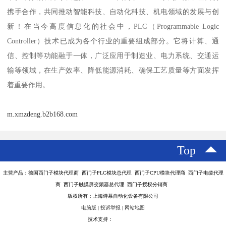
携手合作，共同推动智能科技、自动化科技、机电领域的发展与创
新！在当今高度信息化的社会中，PLC（Programmable Logic
Controller）技术已成为各个行业的重要组成部分。它将计算、通
信、控制等功能融于一体，广泛应用于制造业、电力系统、交通运
输等领域，在生产效率、降低能源消耗、确保工艺质量等方面发挥
着重要作用。
m.xmzdeng.b2b168.com
Top
主营产品：德国西门子模块代理商 西门子PLC模块总代理 西门子CPU模块代理商 西门子电缆代理
商 西门子触摸屏变频器总代理 西门子授权分销商
版权所有：上海诗幕自动化设备有限公司
电脑版
|
投诉举报
|
网站地图
技术支持：
八方资源网