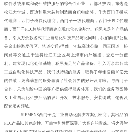
软件系统集成和硬件维护服务的综合性企业。西部科技园，东边是
松江大学城，西边和重大芯片制造商台积电毗邻，作为西门子授权
代理商，西门子模块代理商，西门子一级代理商，西门子PLC代理
商，西门子PLC模块代理商建立现代化仓储基地、积累充足的产品储
备、引入万余款各式工业自动化科技产品与此同时，我们向北5公里
是余山旅游度假区。轨道交通9号线、沪杭高速公路、同三国道、松
闵路等交通主干道将松江工业区与上海市内外连接，交通十分便
利。建立现代化仓储基地、积累充足的产品储备、引入万余款各式
工业自动化科技产品，我们以持续的服务，取得了年销售额10亿元
的佳绩，凭高满意的服务赢得了社会各界的好评及青睐。与西门子
合作，只为能给中国的客户提供值得服务体系，我们的业务范围涉
及工业自动化科技产品的设计开发、技术服务、安装调试、销售及
配套服务领域。
SIEMENS西门子是工业自动化解决方案供应商，其出品的
PLC产品以其稳定性、可靠性和性而深受广大客户的青睐。浔之漫智
控技术(上海)有限公司作为SIEMENS西门子的合作伙伴，为客户提