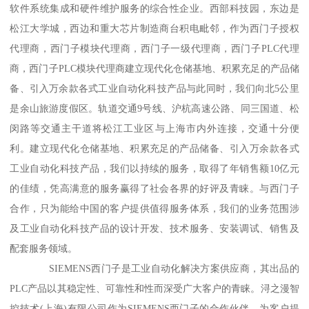
软件系统集成和硬件维护服务的综合性企业。西部科技园，东边是
松江大学城，西边和重大芯片制造商台积电毗邻，作为西门子授权
代理商，西门子模块代理商，西门子一级代理商，西门子PLC代理
商，西门子PLC模块代理商建立现代化仓储基地、积累充足的产品储
备、引入万余款各式工业自动化科技产品与此同时，我们向北5公里
是余山旅游度假区。轨道交通9号线、沪杭高速公路、同三国道、松
闵路等交通主干道将松江工业区与上海市内外连接，交通十分便
利。建立现代化仓储基地、积累充足的产品储备、引入万余款各式
工业自动化科技产品，我们以持续的服务，取得了年销售额10亿元
的佳绩，凭高满意的服务赢得了社会各界的好评及青睐。与西门子
合作，只为能给中国的客户提供值得服务体系，我们的业务范围涉
及工业自动化科技产品的设计开发、技术服务、安装调试、销售及
配套服务领域。
SIEMENS西门子是工业自动化解决方案供应商，其出品的
PLC产品以其稳定性、可靠性和性而深受广大客户的青睐。浔之漫智
控技术(上海)有限公司作为SIEMENS西门子的合作伙伴，为客户提