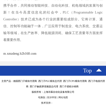
携手合作，共同推动智能科技、自动化科技、机电领域的发展与创
新！在当今高度信息化的社会中，PLC（Programmable Logic
Controller）技术已成为各个行业的重要组成部分。它将计算、通
信、控制等功能融于一体，广泛应用于制造业、电力系统、交通运
输等领域，在生产效率、降低能源消耗、确保工艺质量等方面发挥
着重要作用。
m.xmzdeng.b2b168.com
Top
主营产品：德国西门子模块代理商 西门子PLC模块总代理 西门子CPU模块代理商 西门子电缆代理
商 西门子触摸屏变频器总代理 西门子授权分销商
版权所有：上海诗幕自动化设备有限公司
电脑版
|
投诉举报
|
网站地图
技术支持：
八方资源网