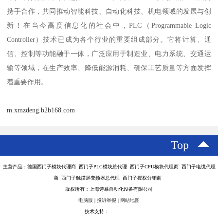
携手合作，共同推动智能科技、自动化科技、机电领域的发展与创
新！在当今高度信息化的社会中，PLC（Programmable Logic
Controller）技术已成为各个行业的重要组成部分。它将计算、通
信、控制等功能融于一体，广泛应用于制造业、电力系统、交通运
输等领域，在生产效率、降低能源消耗、确保工艺质量等方面发挥
着重要作用。
m.xmzdeng.b2b168.com
Top
主营产品：德国西门子模块代理商 西门子PLC模块总代理 西门子CPU模块代理商 西门子电缆代理
商 西门子触摸屏变频器总代理 西门子授权分销商
版权所有：上海诗幕自动化设备有限公司
电脑版
|
投诉举报
|
网站地图
技术支持：
八方资源网