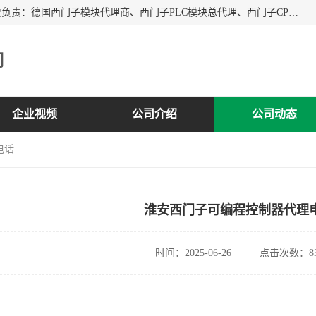
上海诗幕自动化设备有限公司是一家西门子授权分销商；主要负责：德国西门子模块代理商、西门子PLC模块总代理、西门子CPU模块代理商、西门子电缆代理、西门子触摸屏变频器总代理等专销售西门子各系列产品；实体公司，诚信经营，价格优势，品质保证，库存量大，供应！
司
企业视频
公司介绍
公司动态
电话
淮安西门子可编程控制器代理
时间：2025-06-26
点击次数：83