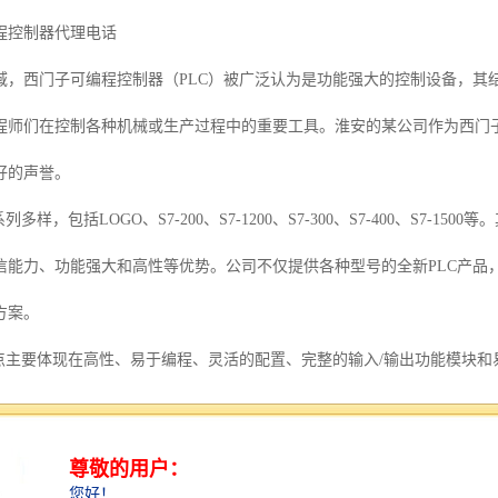
程控制器代理电话
域，西门子可编程控制器（PLC）被广泛认为是功能强大的控制设备，其
程师们在控制各种机械或生产过程中的重要工具。淮安的某公司作为西门
好的声誉。
列多样，包括LOGO、S7-200、S7-1200、S7-300、S7-400、S7-
信能力、功能强大和高性等优势。公司不仅提供各种型号的全新PLC产品
方案。
特点主要体现在高性、易于编程、灵活的配置、完整的输入/输出功能模块
，提高了系统的性；采用继电器控制梯形图和命令语句进行程序设计，简
规模；配备完整的输入/输出功能模块，可与现场设备直接连接；安装方便