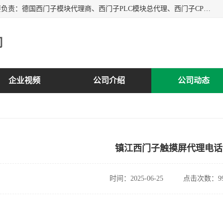
上海诗幕自动化设备有限公司是一家西门子授权分销商；主要负责：德国西门子模块代理商、西门子PLC模块总代理、西门子CPU模块代理商、西门子电缆代理、西门子触摸屏变频器总代理等专销售西门子各系列产品；实体公司，诚信经营，价格优势，品质保证，库存量大，供应！
司
企业视频
公司介绍
公司动态
镇江西门子触摸屏代理电话
时间：2025-06-25
点击次数：99