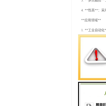
3. **多点触
4. **性高*
**应用领域**
1. **工业自
2. **机器人
3. **智能家
4. **医疗设
**产品系列**
西门子触摸屏拥
SMART 700、S
在我们的实体，