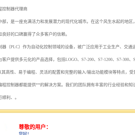
程控制器代理商
中部，是一座充满活力和发展潜力的现代化城市。在这个风生水起的地区
和良好的口碑赢得了众多客户的信赖。
制器（PLC）作为自动化控制领域的设备，被广泛应用于工业生产、交通
户提供多元化的产品选择，包括LOGO、S7-200、S7-1200、S7-300、
品以其高性、易于编程、灵活的配置和完整的输入/输出功能模块等特点，
编程控制器都能提供**的解决方案。我们的团队拥有丰富的行业经验和知
行顺利、。
西门子可编程控制器代理商，我们致力于诚信经营，保产品品质和价格优
的采购体验。无论是西门子全新PLC产品还是进口电机、电线、电缆等配