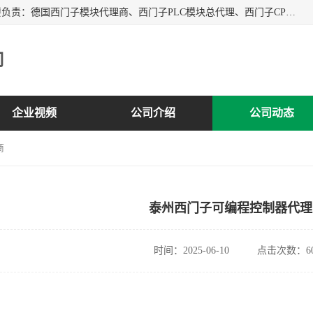
上海诗幕自动化设备有限公司是一家西门子授权分销商；主要负责：德国西门子模块代理商、西门子PLC模块总代理、西门子CPU模块代理商、西门子电缆代理、西门子触摸屏变频器总代理等专销售西门子各系列产品；实体公司，诚信经营，价格优势，品质保证，库存量大，供应！
司
企业视频
公司介绍
公司动态
商
泰州西门子可编程控制器代理
时间：2025-06-10
点击次数：60