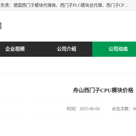
上海诗幕自动化设备有限公司是一家西门子授权分销商；主要负责：德国西门子模块代理商、西门子PLC模块总代理、西门子CPU模块代理商、西门子电缆代理、西门子触摸屏变频器总代理等专销售西门子各系列产品；实体公司，诚信经营，价格优势，品质保证，库存量大，供应！
司
企业视频
公司介绍
公司动态
舟山西门子CPU模块价格
时间：2025-06-04
点击次数：60