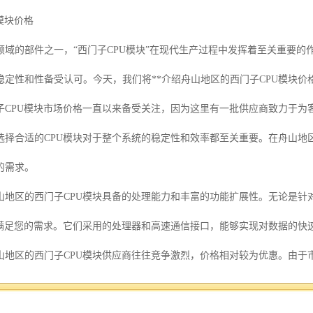
模块价格
域的部件之一，“西门子CPU模块”在现代生产过程中发挥着至关重要的作
、稳定性和性备受认可。今天，我们将**介绍舟山地区的西门子CPU模块
子CPU模块市场价格一直以来备受关注，因为这里有一批供应商致力于为
选择合适的CPU模块对于整个系统的稳定性和效率都至关重要。在舟山地
的需求。
区的西门子CPU模块具备的处理能力和丰富的功能扩展性。无论是针对S7-200、
够满足您的需求。它们采用的处理器和高速通信接口，能够实现对数据的快
山地区的西门子CPU模块供应商往往竞争激烈，价格相对较为优惠。由于
的产品。同时，这里的供应商还提供质保和售后服务，让您购买放心、使