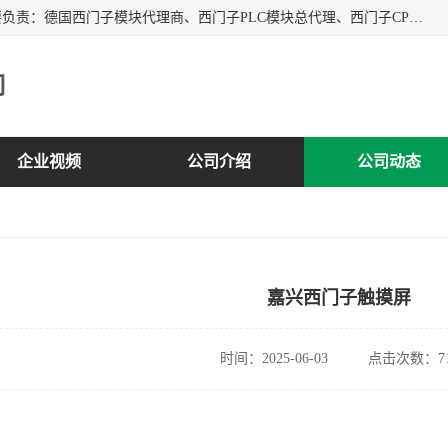
上海诗幕自动化设备有限公司是一家西门子授权分销商；主要负责：德国西门子模块代理商、西门子PLC模块总代理、西门子CPU模块代理商、西门子电缆代理、西门子触摸屏变频器总代理等专销售西门子各系列产品；实体公司，诚信经营，价格优势，品质保证，库存量大，供应！
司
企业视频
公司介绍
公司动态
嘉兴西门子触摸屏
时间：2025-06-03
点击次数：71