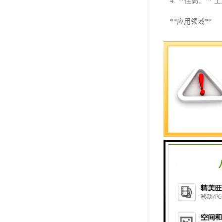
4. **性高：
**应用领域**
1. **工业自
2. **机器人
3. **智能家
4. **医疗设
**产品系列**
西门子触摸屏有
**结语**
在工业自动化领
摸屏产品，并通