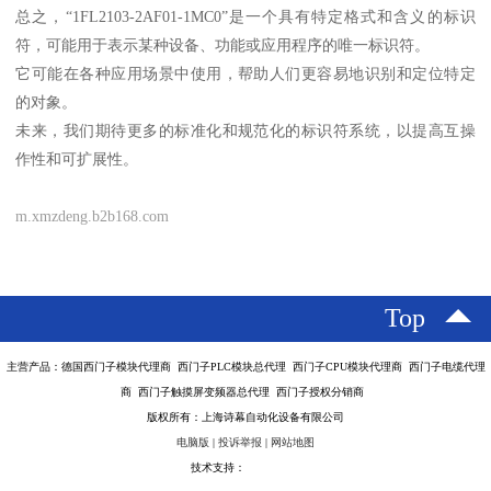
总之，“1FL2103-2AF01-1MC0”是一个具有特定格式和含义的标识
符，可能用于表示某种设备、功能或应用程序的唯一标识符。
它可能在各种应用场景中使用，帮助人们更容易地识别和定位特定
的对象。
未来，我们期待更多的标准化和规范化的标识符系统，以提高互操
作性和可扩展性。
m.xmzdeng.b2b168.com
Top
主营产品：德国西门子模块代理商 西门子PLC模块总代理 西门子CPU模块代理商 西门子电缆代理
商 西门子触摸屏变频器总代理 西门子授权分销商
版权所有：上海诗幕自动化设备有限公司
电脑版
|
投诉举报
|
网站地图
技术支持：
八方资源网