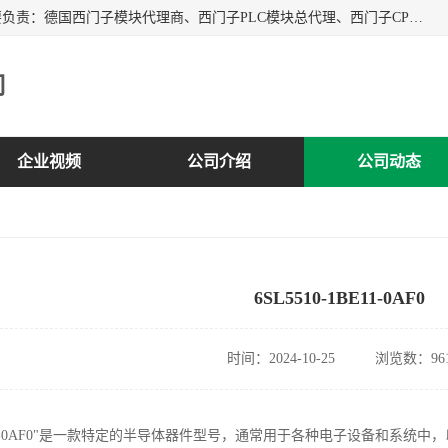
上海诗幕自动化设备有限公司是一家西门子授权分销商；主要负责：德国西门子模块代理商、西门子PLC模块总代理、西门子CPU模块代理商、西门子电缆代理、西门子触摸屏变频器总代理等专销售西门子各系列产品；实体公司，诚信经营，价格优势，品质保证，库存量大，供应！
司
企业视频
公司介绍
公司动态
6SL5510-1BE11-0AF0
时间：2024-10-25
浏览数：96
-1BE11-0AF0"是一款特定的半导体器件型号，通常用于各种电子设备和系