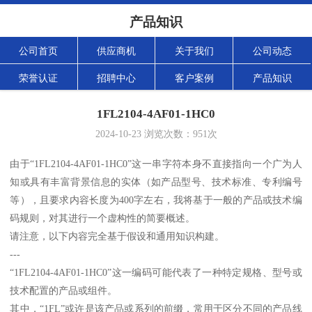
产品知识
公司首页
供应商机
关于我们
公司动态
荣誉认证
招聘中心
客户案例
产品知识
1FL2104-4AF01-1HC0
2024-10-23
浏览次数：
951
次
由于“1FL2104-4AF01-1HC0”这一串字符本身不直接指向一个广为人
知或具有丰富背景信息的实体（如产品型号、技术标准、专利编号
等），且要求内容长度为400字左右，我将基于一般的产品或技术编
码规则，对其进行一个虚构性的简要概述。
请注意，以下内容完全基于假设和通用知识构建。
---
“1FL2104-4AF01-1HC0”这一编码可能代表了一种特定规格、型号或
技术配置的产品或组件。
其中，“1FL”或许是该产品或系列的前缀，常用于区分不同的产品线