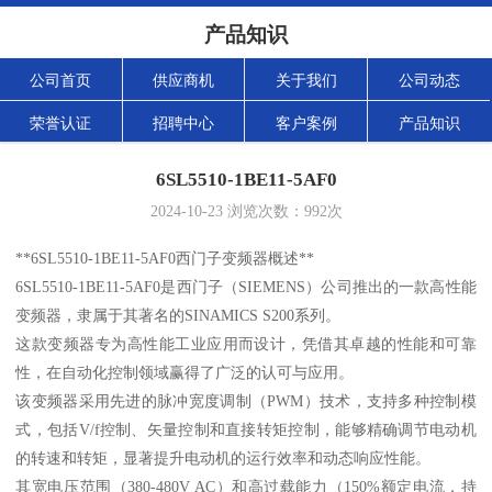
产品知识
公司首页
供应商机
关于我们
公司动态
荣誉认证
招聘中心
客户案例
产品知识
6SL5510-1BE11-5AF0
2024-10-23
浏览次数：
992
次
**6SL5510-1BE11-5AF0西门子变频器概述**
6SL5510-1BE11-5AF0是西门子（SIEMENS）公司推出的一款高性能
变频器，隶属于其著名的SINAMICS S200系列。
这款变频器专为高性能工业应用而设计，凭借其卓越的性能和可靠
性，在自动化控制领域赢得了广泛的认可与应用。
该变频器采用先进的脉冲宽度调制（PWM）技术，支持多种控制模
式，包括V/f控制、矢量控制和直接转矩控制，能够精确调节电动机
的转速和转矩，显著提升电动机的运行效率和动态响应性能。
其宽电压范围（380-480V AC）和高过载能力（150%额定电流，持