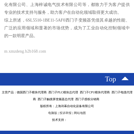
化有限公司、上海梓诚电气技术有限公司等，都致力于为客户提供
专业的技术支持与服务，助力客户在自动化领域取得更大成功。
综上所述，6SL5510-1BE11-5AF0西门子变频器凭借其卓越的性能、
广泛的应用领域和显著的市场优势，成为了工业自动化控制领域中
的一款明星产品。
m.xmzdeng.b2b168.com
Top
主营产品：德国西门子模块代理商 西门子PLC模块总代理 西门子CPU模块代理商 西门子电缆代理
商 西门子触摸屏变频器总代理 西门子授权分销商
版权所有：上海诗幕自动化设备有限公司
电脑版
|
投诉举报
|
网站地图
技术支持：
八方资源网