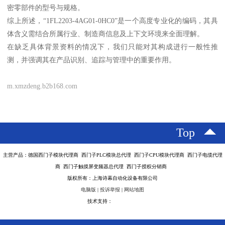
密零部件的型号与规格。
综上所述，“1FL2203-4AG01-0HC0”是一个高度专业化的编码，其具
体含义需结合所属行业、制造商信息及上下文环境来全面理解。
在缺乏具体背景资料的情况下，我们只能对其构成进行一般性推
测，并强调其在产品识别、追踪与管理中的重要作用。
m.xmzdeng.b2b168.com
Top
主营产品：德国西门子模块代理商 西门子PLC模块总代理 西门子CPU模块代理商 西门子电缆代理
商 西门子触摸屏变频器总代理 西门子授权分销商
版权所有：上海诗幕自动化设备有限公司
电脑版
|
投诉举报
|
网站地图
技术支持：
八方资源网