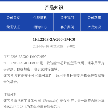
产品知识
公司首页
供应商机
关于我们
公司动态
荣誉认证
招聘中心
客户案例
产品知识
1FL2203-2AG00-1MC0
2024-09-16
浏览次数：
970
次
“1FL2203-2AG00-1MC0”概述
“1FL2203-2AG00-1MC0”是一款智能卡芯片的型号代码，通常用于身
份识别、数据加密、电子支付等领域。
该芯片具有高安全性和高可靠性，适用于各种需要严格保护数据安
全的场合。
详细分析
该芯片由飞索半导体公司（Freescale）研发生产，是一款符合国际标
准ISO/IEC 7816的高集成度智能卡芯片。