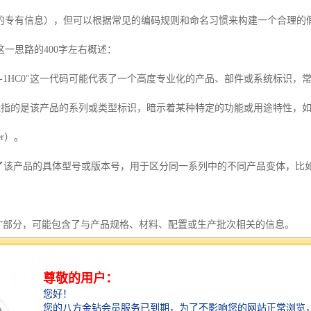
的专有信息），但可以根据常见的编码规则和命名习惯来构建一个合理的
一思路的400字左右概述：
-2AG00-1HC0"这一代码可能代表了一个高度专业化的产品、部件或系统
可能指的是该产品的系列或类型标识，暗示着某种特定的功能或用途特性，如可
yer）。
能代表了该产品的具体型号或版本号，用于区分同一系列中的不同产品变体，
00”部分，可能包含了与产品规格、材料、配置或生产批次相关的信息。
能指示了某种特定的规格或标准，“G00”则可能是序列号、批次号或是材
”则可能代表了该产品的兼容性、接口标准或是额外的功能选项。