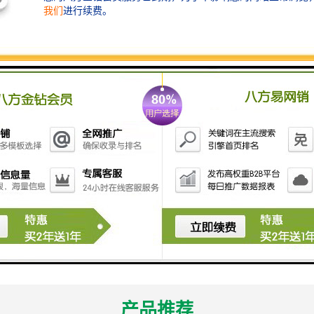
能表示该产品支持某种类型的接口或协议，“C0”则可能是对特定功能的补
L2204-2AG00-1HC0”很可能是一个集特定功能、规格、材料和生产
域。
代码的确切含义和详细技术参数，仍需参考相关的技术手册、产品目录或
him.com
4-4AG00-1SC0
3-4AG11-1HC0
产品推荐