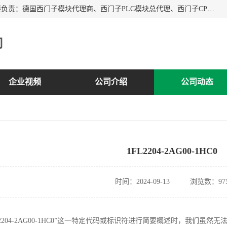
上海诗幕自动化设备有限公司是一家西门子授权分销商；主要负责：德国西门子模块代理商、西门子PLC模块总代理、西门子CPU模块代理商、西门子电缆代理、西门子触摸屏变频器总代理等专销售西门子各系列产品；实体公司，诚信经营，价格优势，品质保证，库存量大，供应！
司
企业视频
公司介绍
公司动态
1FL2204-2AG00-1HC0
时间：2024-09-13
浏览数：97
L2204-2AG00-1HC0”这一特定代码或标识符进行简要概述时，我们