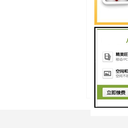
例如，“1H”可
综上所述，“1F
品特性的行业领
然而，要获取该
http://www.shxuz
上一篇：
1FL220
下一篇：
1FL220