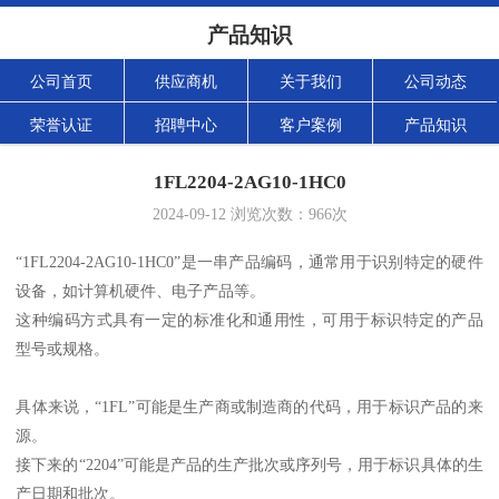
产品知识
公司首页
供应商机
关于我们
公司动态
荣誉认证
招聘中心
客户案例
产品知识
1FL2204-2AG10-1HC0
2024-09-12
浏览次数：
966
次
“1FL2204-2AG10-1HC0”是一串产品编码，通常用于识别特定的硬件
设备，如计算机硬件、电子产品等。
这种编码方式具有一定的标准化和通用性，可用于标识特定的产品
型号或规格。
具体来说，“1FL”可能是生产商或制造商的代码，用于标识产品的来
源。
接下来的“2204”可能是产品的生产批次或序列号，用于标识具体的生
产日期和批次。