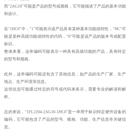
而“2AG10”可能是产品的型号或规格，它可能描述了产品的基本功能
和设计。
在“1HC0”中，“1”可能表示该产品具有某种基本功能或特性，“HC”可
能是某种高级功能或特性的代码，“0”可能是该产品的版本号或配置
标识。
整体来看，这串编码可能表示一种具有高级功能的产品，具有特定
的型号和规格。
此外，这串编码可能还包含了其他信息，如产品的生产厂家、生产
地点、生产环境等信息。
这些信息可能通过特定的符号或代码来表示，需要专业的解读和解
析。
总的来说，“1FL2204-2AG10-1HC0”是一串用于标识特定硬件设备的
编码，它可能包含了产品的型号、规格、功能、生产信息等关键信
息。